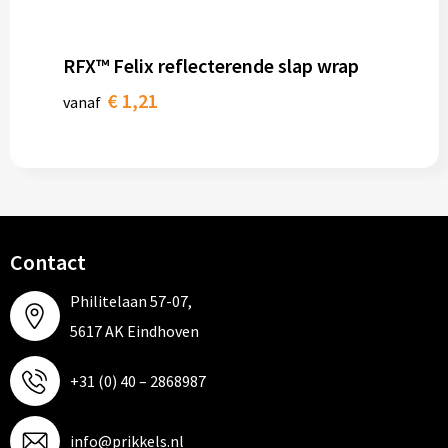
RFX™ Felix reflecterende slap wrap
€ 1,21
vanaf
Contact
Philitelaan 57-07,
5617 AK Eindhoven
+31 (0) 40 – 2868987
info@prikkels.nl