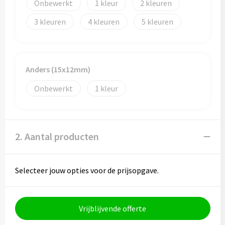
Papieren tassen
Onbewerkt
1
2
3
4
5
Promotietassen
Reistassen
Anders (15x12mm)
Reistassensets
Onbewerkt
1
Rugzakken
Schoenentassen
2. Aantal producten
Schoudertassen
Selecteer jouw opties voor de prijsopgave.
Sporttassen
Strandtassen
Vrijblijvende offerte
Tablettassen