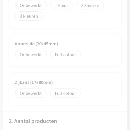
Papieren tassen
Onbewerkt
1
2
Promotietassen
3
Reistassen
Reistassensets
Voorzijde (20x45mm)
Onbewerkt
Full colour
Rugzakken
Schoenentassen
Zijkant (17x80mm)
Schoudertassen
Onbewerkt
Full colour
Sporttassen
Strandtassen
2. Aantal producten
Tablettassen