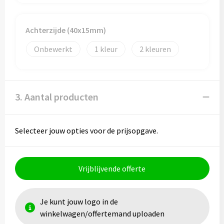
Toilettassen
Achterzijde (40x15mm)
Trolleys
Onbewerkt
1
2
Waterbestendige tassen
3. Aantal producten
Selecteer jouw opties voor de prijsopgave.
Vrijblijvende offerte
Je kunt jouw logo in de
winkelwagen/offertemand uploaden