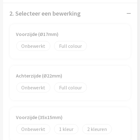
Papieren tassen
2. Selecteer een bewerking
Promotietassen
Reistassen
Voorzijde (Ø17mm)
Onbewerkt
Full colour
Reistassensets
Rugzakken
Achterzijde (Ø22mm)
Schoenentassen
Onbewerkt
Full colour
Schoudertassen
Sporttassen
Voorzijde (35x15mm)
Strandtassen
Onbewerkt
1
2
Tablettassen