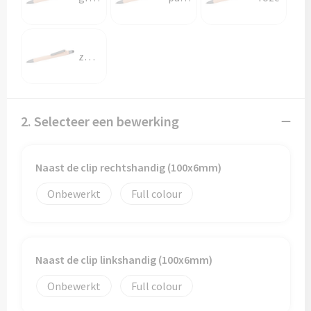
Papieren tassen
Promotietassen
zwart
Reistassen
Reistassensets
2. Selecteer een bewerking
Rugzakken
Naast de clip rechtshandig (100x6mm)
Schoenentassen
Onbewerkt
Full colour
Schoudertassen
Sporttassen
Naast de clip linkshandig (100x6mm)
Strandtassen
Onbewerkt
Full colour
Tablettassen