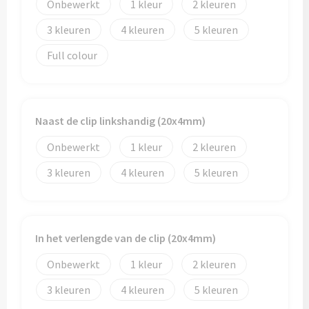
Papieren tassen
Onbewerkt
1
2
3
4
5
Promotietassen
Full colour
Reistassen
Reistassensets
Naast de clip linkshandig (20x4mm)
Rugzakken
Onbewerkt
1
2
Schoenentassen
3
4
5
Schoudertassen
In het verlengde van de clip (20x4mm)
Sporttassen
Onbewerkt
1
2
Strandtassen
3
4
5
Tablettassen