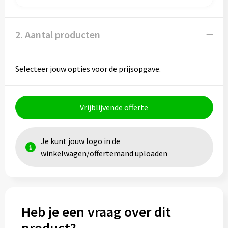
Toilettassen
2. Aantal producten
Trolleys
Selecteer jouw opties voor de prijsopgave.
Waterbestendige tassen
Vrijblijvende offerte
Je kunt jouw logo in de
winkelwagen/offertemand uploaden
Heb je een vraag over dit