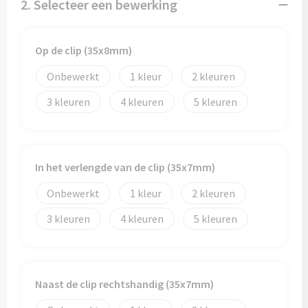
Papieren tassen
2. Selecteer een bewerking
Promotietassen
Op de clip (35x8mm)
Reistassen
Onbewerkt
1
2
3
4
5
Reistassensets
Rugzakken
In het verlengde van de clip (35x7mm)
Schoenentassen
Onbewerkt
1
2
Schoudertassen
3
4
5
Sporttassen
Strandtassen
Naast de clip rechtshandig (35x7mm)
Tablettassen