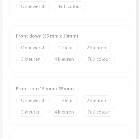
Papieren tassen
Onbewerkt
Full colour
Promotietassen
Reistassen
Front down (35 mm x 30mm)
Reistassensets
Onbewerkt
1
2
3
4
Full colour
Rugzakken
Schoenentassen
Front top (15 mm x 35mm)
Schoudertassen
Onbewerkt
1
2
Sporttassen
3
4
Full colour
Strandtassen
Tablettassen