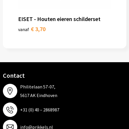
EISET - Houten eieren schilderset
€ 3,70
vanaf
Contact
Philitelaan 57-07,
5617 AK Eindhoven
+31 (0) 40 – 2868987
info@prikkels.nl