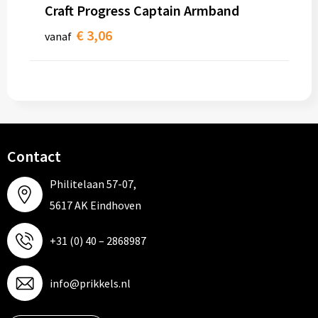
Papieren tassen
Craft Progress Captain Armband
€ 3,06
vanaf
Promotietassen
Reistassen
Reistassensets
Rugzakken
Contact
Schoenentassen
Philitelaan 57-07,
5617 AK Eindhoven
Schoudertassen
+31 (0) 40 – 2868987
Sporttassen
Strandtassen
info@prikkels.nl
Tablettassen