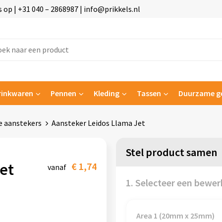
p | +31 040 – 2868987 | info@prikkels.nl
rinkwaren
Pennen
Kleding
Tassen
Duurzame g
 aanstekers
Aansteker Leidos Llama Jet
Stel product samen
et
€ 1,74
vanaf
1. Selecteer een bewer
Area 1 (20mm x 25mm)