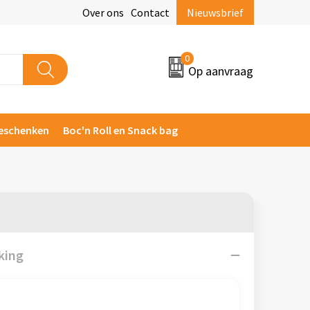
Over ons
Contact
Nieuwsbrief
0
Op aanvraag
eschenken
Boc'n Roll en Snack bag
king