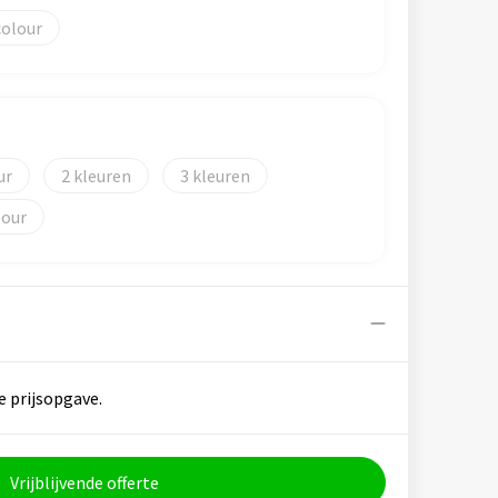
colour
2
3
lour
e prijsopgave.
Vrijblijvende offerte