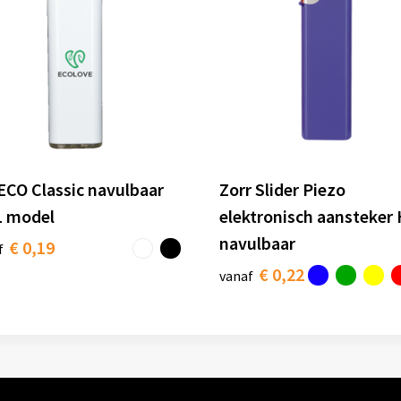
ECO Classic navulbaar
Zorr Slider Piezo
 model
elektronisch aansteker
navulbaar
€ 0,19
f
€ 0,22
vanaf