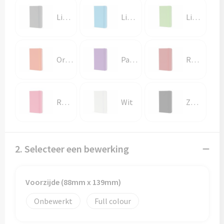
Papieren tassen
Licht Grijs
Lichtblauw
Lichtgroen
Promotietassen
Reistassen
Oranje
Paars
Rood
Reistassensets
Rugzakken
Roze
Wit
Zwart
Schoenentassen
2. Selecteer een bewerking
Schoudertassen
Sporttassen
Voorzijde (88mm x 139mm)
Strandtassen
Onbewerkt
Full colour
Tablettassen