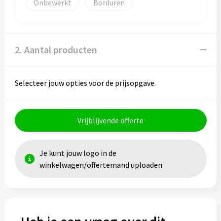
Onbewerkt
Borduren
Toilettassen
Trolleys
2. Aantal producten
Waterbestendige tassen
Selecteer jouw opties voor de prijsopgave.
Vrijblijvende offerte
Je kunt jouw logo in de
winkelwagen/offertemand uploaden