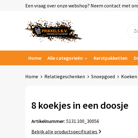
Een vraag over onze webshop? Neem contact met ons o
Home
Alle categorieën
Kerstpakketten
D
Home
Relatiegeschenken
Snoepgoed
Koeken
8 koekjes in een doosje
Artikelnummer:
5131.100_30056
Bekijk alle productspecificaties