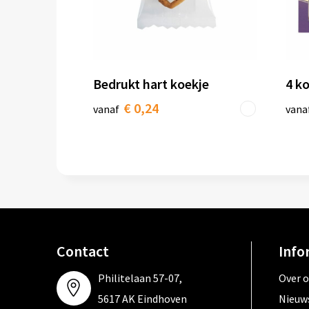
Bedrukt hart koekje
4 ko
€ 0,24
vanaf
vana
Contact
Info
Philitelaan 57-07,
Over 
5617 AK Eindhoven
Nieuw