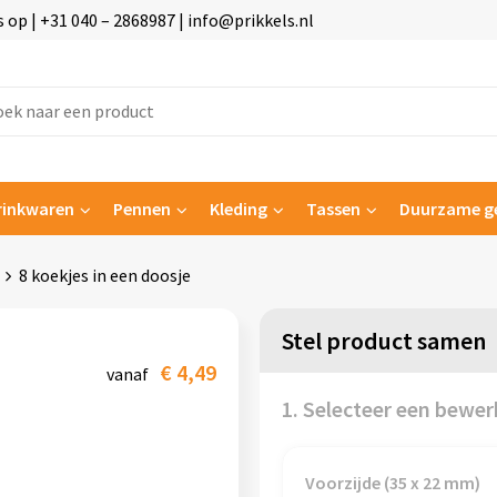
p | +31 040 – 2868987 | info@prikkels.nl
rinkwaren
Pennen
Kleding
Tassen
Duurzame g
8 koekjes in een doosje
Stel product samen
€ 4,49
vanaf
1. Selecteer een bewer
Voorzijde (35 x 22 mm)