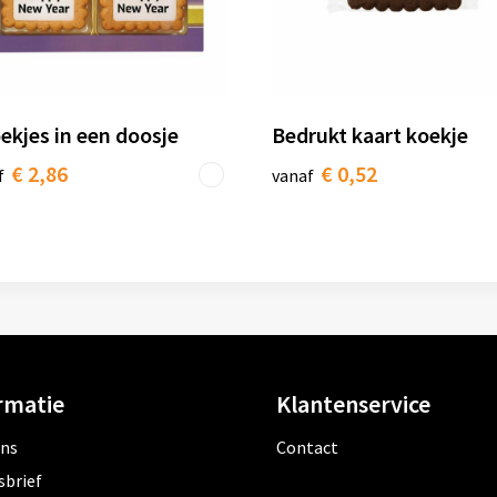
ekjes in een doosje
Bedrukt kaart koekje
€ 2,86
€ 0,52
f
vanaf
rmatie
Klantenservice
ons
Contact
sbrief