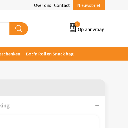
Over ons
Contact
Nieuwsbrief
0
Op aanvraag
eschenken
Boc'n Roll en Snack bag
king