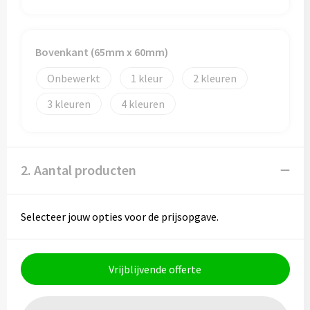
Papieren tassen
Promotietassen
Bovenkant (65mm x 60mm)
Reistassen
Onbewerkt
1
2
Reistassensets
3
4
Rugzakken
2. Aantal producten
Schoenentassen
Schoudertassen
Selecteer jouw opties voor de prijsopgave.
Sporttassen
Vrijblijvende offerte
Strandtassen
Tablettassen