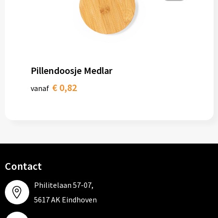
Pillendoosje Medlar
€ 0,82
vanaf
Contact
Philitelaan 57-07,
5617 AK Eindhoven