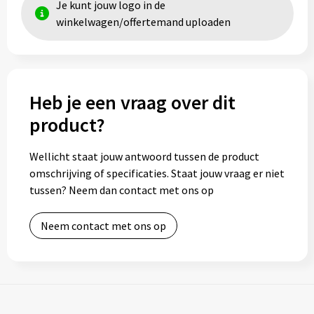
Je kunt jouw logo in de
winkelwagen/offertemand uploaden
Toilettassen
Trolleys
Heb je een vraag over dit
Waterbestendige tassen
product?
Wellicht staat jouw antwoord tussen de product
omschrijving of specificaties. Staat jouw vraag er niet
tussen? Neem dan contact met ons op
Neem contact met ons op