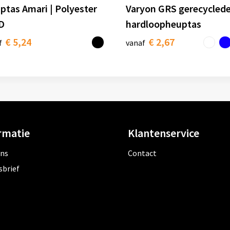
ptas Amari | Polyester
Varyon GRS gerecycled
D
hardloopheuptas
€ 5,24
€ 2,67
f
vanaf
rmatie
Klantenservice
ons
Contact
sbrief