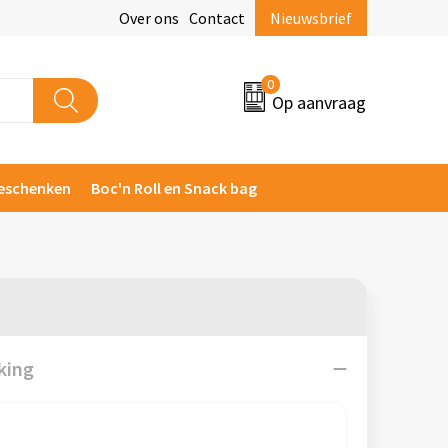
Over ons
Contact
Nieuwsbrief
0
Op aanvraag
eschenken
Boc'n Roll en Snack bag
king