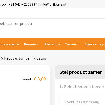
p | +31 040 – 2868987 | info@prikkels.nl
rinkwaren
Pennen
Kleding
Tassen
Duurzame g
Heuptas Juniper | Ripstop
Stel product samen
€ 3,60
vanaf
1. Selecteer een bewer
Voorzijde (70x70mm)