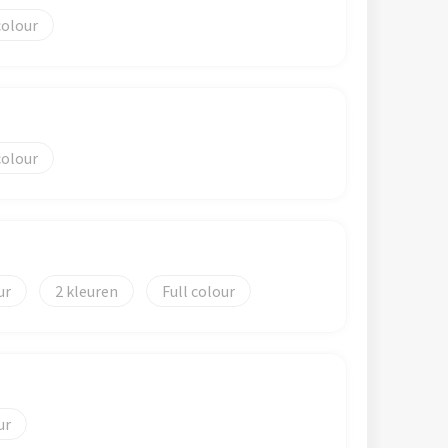
colour
colour
2
Full colour