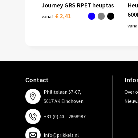
Journey GRS RPET heuptas
Heu
600
€ 2,41
vanaf
vana
Contact
Info
Philitelaan 57-07,
Over 
5617 AK Eindhoven
Nieuw
+31 (0) 40 – 2868987
info@prikkels.nl