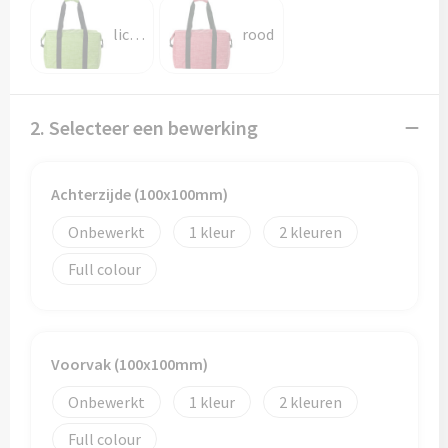
Papieren tassen
lichtgroen
rood
Promotietassen
Reistassen
2. Selecteer een bewerking
Reistassensets
Achterzijde (100x100mm)
Rugzakken
Onbewerkt
1
2
Schoenentassen
Full colour
Schoudertassen
Sporttassen
Voorvak (100x100mm)
Strandtassen
Onbewerkt
1
2
Full colour
Tablettassen