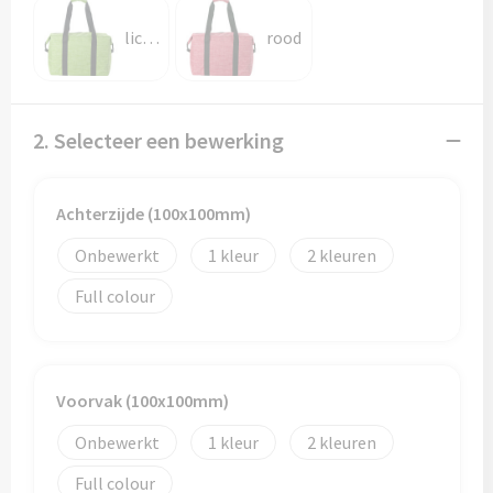
Papieren tassen
lichtgroen
rood
Promotietassen
Reistassen
2. Selecteer een bewerking
Reistassensets
Achterzijde (100x100mm)
Rugzakken
Onbewerkt
1
2
Schoenentassen
Full colour
Schoudertassen
Sporttassen
Voorvak (100x100mm)
Strandtassen
Onbewerkt
1
2
Full colour
Tablettassen