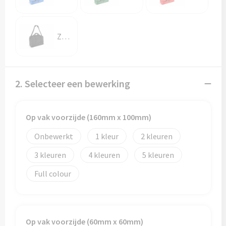
Papieren tassen
Promotietassen
Zwart
Reistassen
Reistassensets
2. Selecteer een bewerking
Rugzakken
Op vak voorzijde (160mm x 100mm)
Schoenentassen
Onbewerkt
1
2
Schoudertassen
3
4
5
Full colour
Sporttassen
Strandtassen
Op vak voorzijde (60mm x 60mm)
Tablettassen