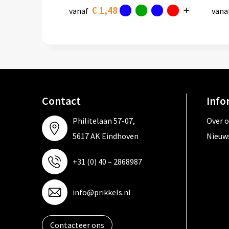
€ 1,48
vanaf
vana
Contact
Info
Philitelaan 57-07,
Over 
5617 AK Eindhoven
Nieuw
+31 (0) 40 – 2868987
info@prikkels.nl
Contacteer ons