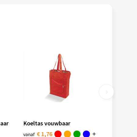
aar
Koeltas vouwbaar
€ 1,76
vanaf