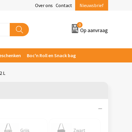
Over ons
Contact
Nieuwsbrief
0
Op aanvraag
eschenken
Boc'n Roll en Snack bag
2 L
Grijs
Zwart