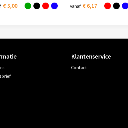
€ 5,00
€ 6,17
f
vanaf
rmatie
Klantenservice
ons
Contact
sbrief