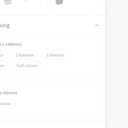
king
m x 100mm)
2
3
Full colour
 x 60mm)
colour