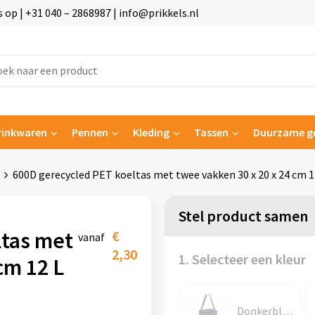
p | +31 040 – 2868987 | info@prikkels.nl
rinkwaren
Pennen
Kleding
Tassen
Duurzame g
600D gerecycled PET koeltas met twee vakken 30 x 20 x 24 cm 1
Stel product samen
ltas met
€
vanaf
2,30
1. Selecteer een kleur
cm 12 L
Donkerblauw