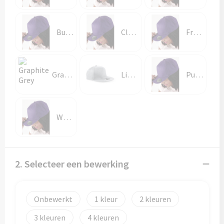
Papieren tassen
Promotietassen
Burgundy
Classic Red
French Navy
Reistassen
Graphite Grey
Light Grey
Purple
Reistassensets
Rugzakken
White
Schoenentassen
Schoudertassen
2. Selecteer een bewerking
Sporttassen
Strandtassen
Onbewerkt
1
2
3
4
Tablettassen