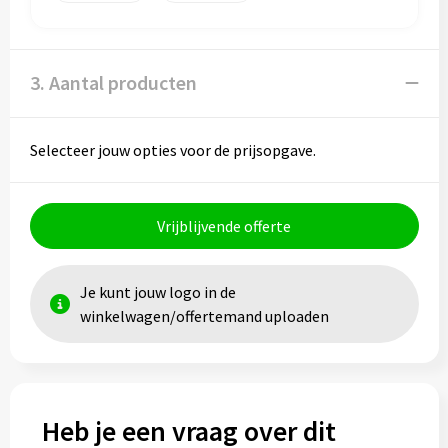
Toilettassen
3. Aantal producten
Trolleys
Waterbestendige tassen
Selecteer jouw opties voor de prijsopgave.
Vrijblijvende offerte
Je kunt jouw logo in de
winkelwagen/offertemand uploaden
Heb je een vraag over dit