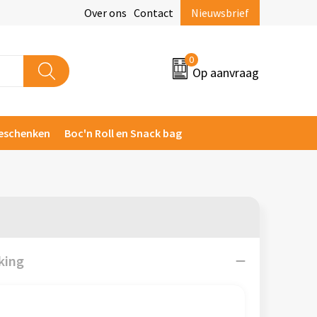
Over ons
Contact
Nieuwsbrief
0
Op aanvraag
eschenken
Boc'n Roll en Snack bag
king