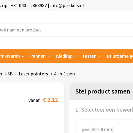
p | +31 040 – 2868987 | info@prikkels.nl
rinkwaren
Pennen
Kleding
Tassen
Duurzame g
en USB
Laser pointers
4-in-1 pen
Stel product samen
€ 2,12
vanaf
1. Selecteer een bewer
pen (50 x 6 mm)