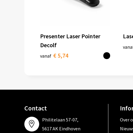
Presenter Laser Pointer
Las
Decolf
vana
€ 5,74
vanaf
Contact
Info
Philitelaan 57-07,
Over 
5617 AK Eindhoven
Nieuw