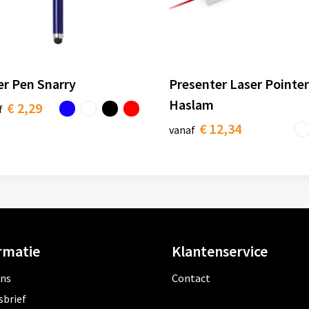
er Pen Snarry
Presenter Laser Pointer
Haslam
€ 2,29
f
€ 12,34
vanaf
rmatie
Klantenservice
ons
Contact
sbrief