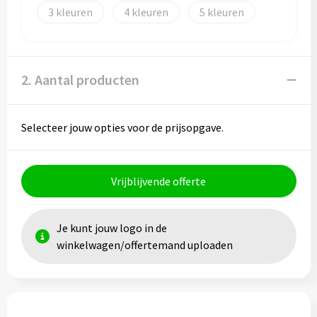
Papieren tassen
3
4
5
Promotietassen
Reistassen
2. Aantal producten
Reistassensets
Selecteer jouw opties voor de prijsopgave.
Rugzakken
Schoenentassen
Vrijblijvende offerte
Schoudertassen
Je kunt jouw logo in de
Sporttassen
winkelwagen/offertemand uploaden
Strandtassen
Tablettassen