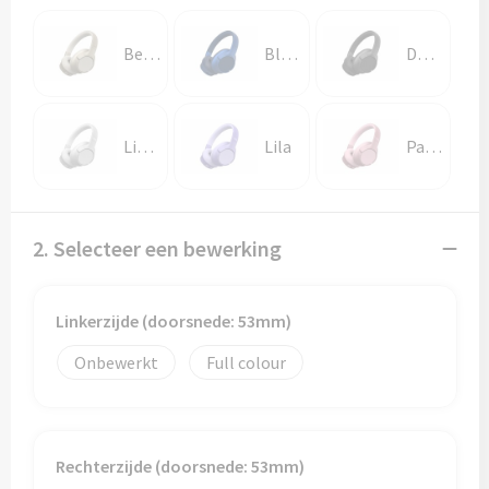
Papieren tassen
Beige
Blauw
Donker gun metal
Promotietassen
Reistassen
Licht Grijs
Lila
Pastel rose
Reistassensets
Rugzakken
2. Selecteer een bewerking
Schoenentassen
Linkerzijde (doorsnede: 53mm)
Schoudertassen
Onbewerkt
Full colour
Sporttassen
Strandtassen
Rechterzijde (doorsnede: 53mm)
Tablettassen