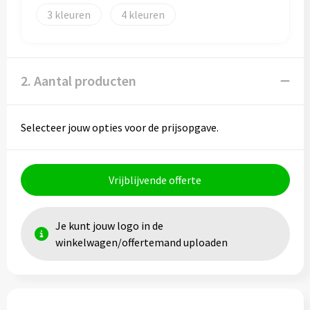
Papieren tassen
3
4
Promotietassen
Reistassen
2. Aantal producten
Reistassensets
Selecteer jouw opties voor de prijsopgave.
Rugzakken
Schoenentassen
Vrijblijvende offerte
Schoudertassen
Je kunt jouw logo in de
Sporttassen
winkelwagen/offertemand uploaden
Strandtassen
Tablettassen