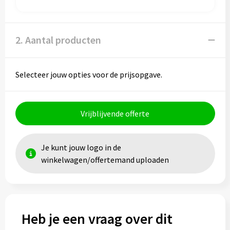
Papieren tassen
Promotietassen
2. Aantal producten
Reistassen
Selecteer jouw opties voor de prijsopgave.
Reistassensets
Rugzakken
Vrijblijvende offerte
Schoenentassen
Je kunt jouw logo in de
Schoudertassen
winkelwagen/offertemand uploaden
Sporttassen
Strandtassen
Heb je een vraag over dit
Tablettassen