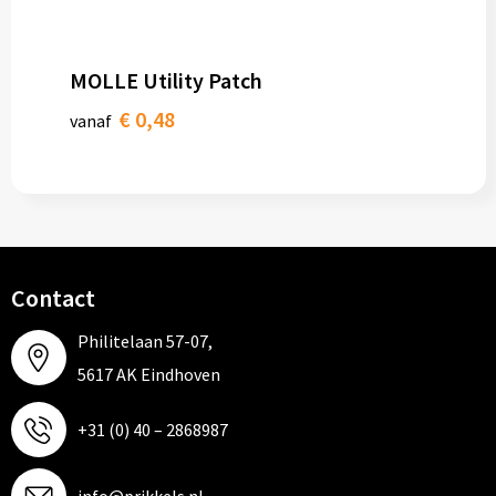
MOLLE Utility Patch
€ 0,48
vanaf
Contact
Philitelaan 57-07,
5617 AK Eindhoven
+31 (0) 40 – 2868987