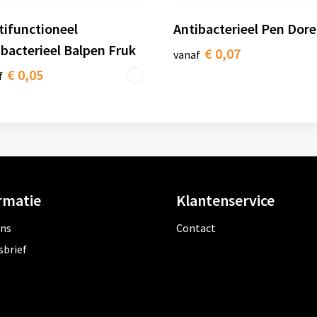
tifunctioneel
Antibacterieel Pen Dore
ibacterieel Balpen Fruk
€ 0,07
vanaf
€ 0,05
f
rmatie
Klantenservice
ons
Contact
sbrief