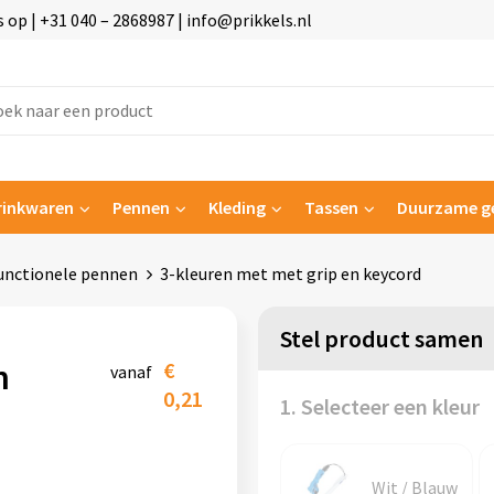
p | +31 040 – 2868987 | info@prikkels.nl
rinkwaren
Pennen
Kleding
Tassen
Duurzame g
unctionele pennen
3-kleuren met met grip en keycord
Stel product samen
n
€
vanaf
0,21
1. Selecteer een kleur
Wit / Blauw