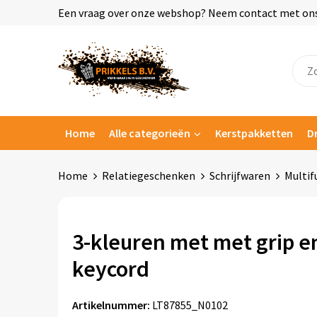
Een vraag over onze webshop? Neem contact met ons o
Home
Alle categorieën
Kerstpakketten
D
Home
Relatiegeschenken
Schrijfwaren
Multif
3-kleuren met met grip e
keycord
Artikelnummer:
LT87855_N0102