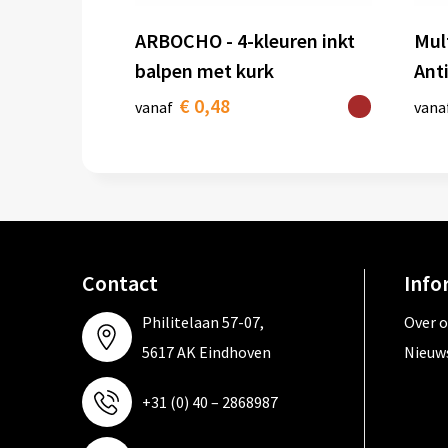
ARBOCHO - 4-kleuren inkt
Mul
balpen met kurk
Ant
€ 0,48
vanaf
vana
Contact
Info
Philitelaan 57-07,
Over 
5617 AK Eindhoven
Nieuw
+31 (0) 40 – 2868987