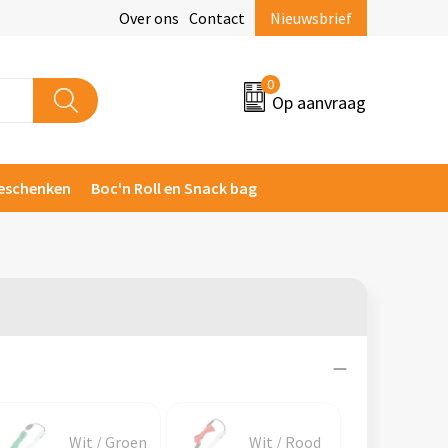
Over ons
Contact
Nieuwsbrief
0
Op aanvraag
eschenken
Boc'n Roll en Snack bag
Wit / Groen
Wit / Rood