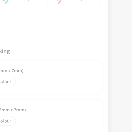
king
45mm x 7mm)
colour
(45mm x 7mm)
colour