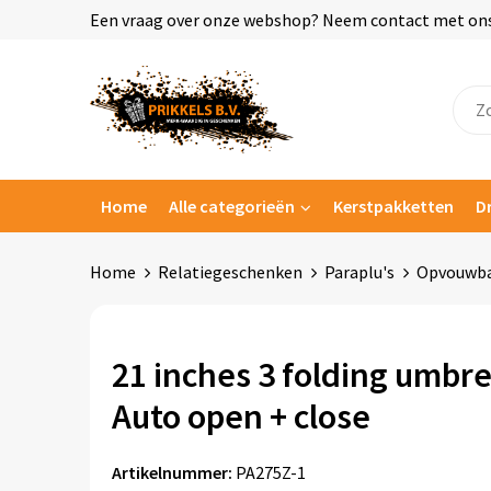
Een vraag over onze webshop? Neem contact met ons o
Home
Alle categorieën
Kerstpakketten
D
Home
Relatiegeschenken
Paraplu's
Opvouwba
21 inches 3 folding umbre
Auto open + close
Artikelnummer:
PA275Z-1