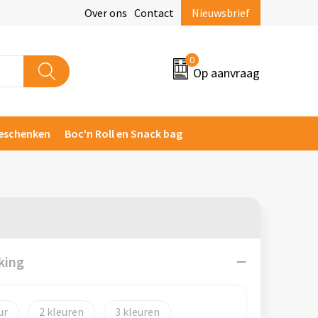
Over ons
Contact
Nieuwsbrief
0
Op aanvraag
eschenken
Boc'n Roll en Snack bag
king
2
3