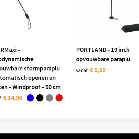
RMaxi -
PORTLAND - 19 inch
odynamische
opvouwbare paraplu
ouwbare stormparaplu
€ 6,59
vanaf
utomatisch openen en
ten - Windproof - 90 cm
€ 14,90
f