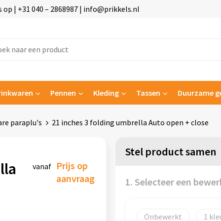
p | +31 040 – 2868987 | info@prikkels.nl
rinkwaren
Pennen
Kleding
Tassen
Duurzame g
re paraplu's
21 inches 3 folding umbrella Auto open + close
Stel product samen
lla
Prijs op
vanaf
aanvraag
1. Selecteer een bewer
Onbewerkt
1