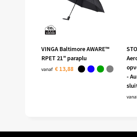
VINGA Baltimore AWARE™
STO
RPET 21" paraplu
Aer
opv
€ 13,88
vanaf
- A
slui
vana