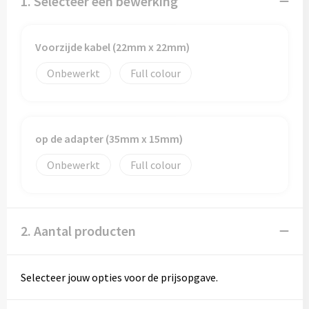
1. Selecteer een bewerking
Papieren tassen
Promotietassen
Voorzijde kabel (22mm x 22mm)
Reistassen
Onbewerkt
Full colour
Reistassensets
Rugzakken
op de adapter (35mm x 15mm)
Onbewerkt
Full colour
Schoenentassen
Schoudertassen
2. Aantal producten
Sporttassen
Strandtassen
Selecteer jouw opties voor de prijsopgave.
Tablettassen