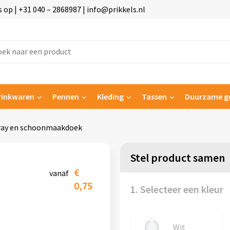
p | +31 040 – 2868987 | info@prikkels.nl
rinkwaren
Pennen
Kleding
Tassen
Duurzame g
pray en schoonmaakdoek
Stel product samen
€
vanaf
0,75
1. Selecteer een kleur
Wit