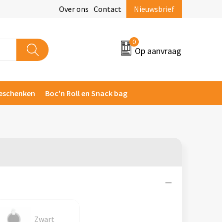
Over ons
Contact
Nieuwsbrief
0
Op aanvraag
eschenken
Boc'n Roll en Snack bag
Zwart