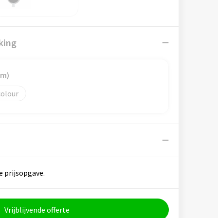
king
mm)
colour
e prijsopgave.
Vrijblijvende offerte