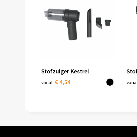
Stofzuiger Kestrel
Sto
€ 4,54
vanaf
vana