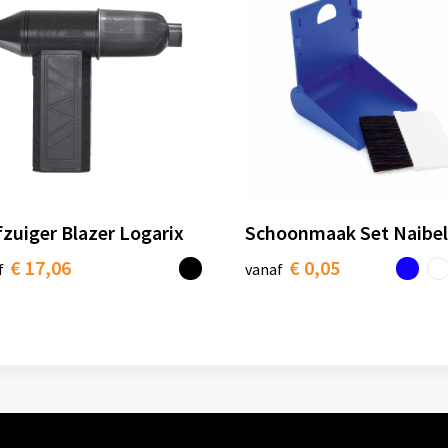
fzuiger Blazer Logarix
Schoonmaak Set Naibel
€ 17,06
€ 0,05
f
vanaf