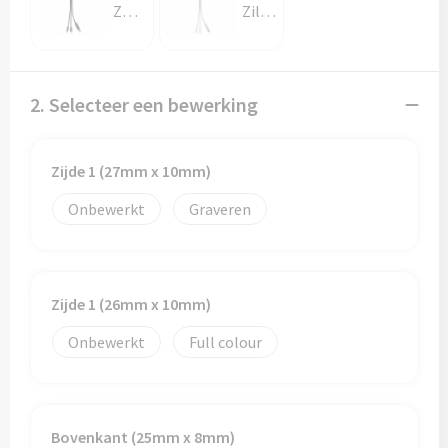
Papieren tassen
Zwart
Zilver
Promotietassen
Reistassen
2. Selecteer een bewerking
Reistassensets
Zijde 1 (27mm x 10mm)
Rugzakken
Onbewerkt
Graveren
Schoenentassen
Schoudertassen
Zijde 1 (26mm x 10mm)
Onbewerkt
Full colour
Sporttassen
Strandtassen
Bovenkant (25mm x 8mm)
Tablettassen