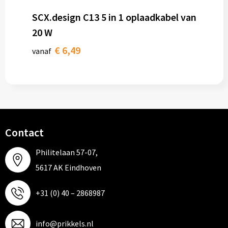
SCX.design C13 5 in 1 oplaadkabel van
20 W
€ 6,49
vanaf
Contact
Philitelaan 57-07,
5617 AK Eindhoven
+31 (0) 40 – 2868987
info@prikkels.nl