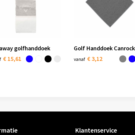
laway golfhanddoek
Golf Handdoek Canrock
€ 15,61
€ 3,12
f
vanaf
rmatie
Klantenservice