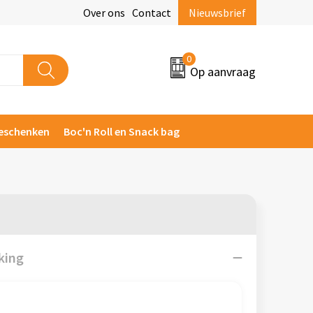
Over ons
Contact
Nieuwsbrief
0
Op aanvraag
eschenken
Boc'n Roll en Snack bag
king
)