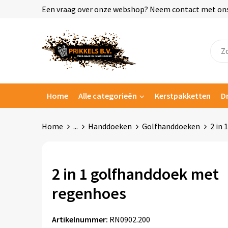
Een vraag over onze webshop? Neem contact met ons o
Home
Alle categorieën
Kerstpakketten
D
Home
...
Handdoeken
Golfhanddoeken
2 in
2 in 1 golfhanddoek met
regenhoes
Artikelnummer:
RN0902.200