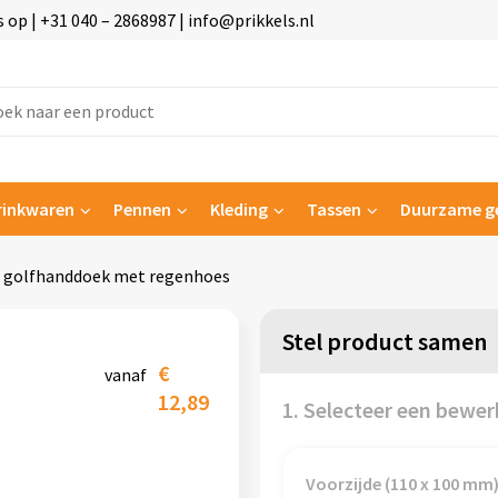
p | +31 040 – 2868987 | info@prikkels.nl
rinkwaren
Pennen
Kleding
Tassen
Duurzame g
 1 golfhanddoek met regenhoes
Stel product samen
€
vanaf
12,89
1. Selecteer een bewer
Voorzijde (110 x 100 mm