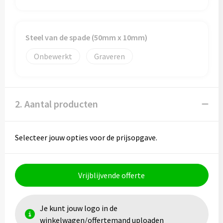
Papieren tassen
Promotietassen
Steel van de spade (50mm x 10mm)
Reistassen
Onbewerkt
Graveren
Reistassensets
Rugzakken
2. Aantal producten
Schoenentassen
Selecteer jouw opties voor de prijsopgave.
Schoudertassen
Sporttassen
Vrijblijvende offerte
Strandtassen
Je kunt jouw logo in de
winkelwagen/offertemand uploaden
Tablettassen