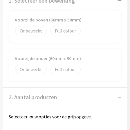
1. Selecteer een bewerking
Papieren tassen
Promotietassen
Voorzijde boven (60mm x 50mm)
Reistassen
Onbewerkt
Full colour
Reistassensets
Rugzakken
Voorzijde onder (60mm x 50mm)
Onbewerkt
Full colour
Schoenentassen
Schoudertassen
2. Aantal producten
Sporttassen
Strandtassen
Selecteer jouw opties voor de prijsopgave.
Tablettassen