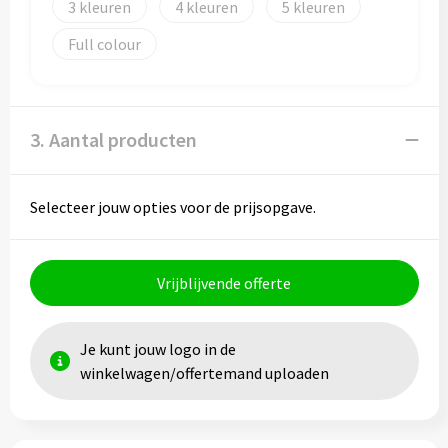
3
4
5
Full colour
Toilettassen
Trolleys
3. Aantal producten
Waterbestendige tassen
Selecteer jouw opties voor de prijsopgave.
Vrijblijvende offerte
Je kunt jouw logo in de
winkelwagen/offertemand uploaden