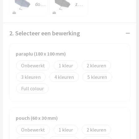
Papieren tassen
donkerblauw
zwart
Promotietassen
Reistassen
2. Selecteer een bewerking
Reistassensets
paraplu (180 x 100 mm)
Rugzakken
Onbewerkt
1
2
Schoenentassen
3
4
5
Full colour
Schoudertassen
Sporttassen
pouch (60 x 30 mm)
Strandtassen
Onbewerkt
1
2
Tablettassen