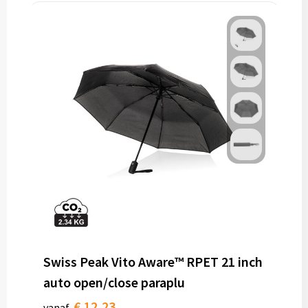
Swiss Peak Vito Aware™ RPET 21 inch
auto open/close paraplu
€ 12,23
vanaf