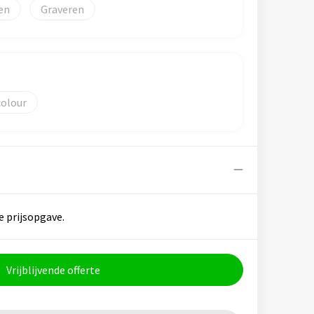
Graveren
colour
e prijsopgave.
Vrijblijvende offerte