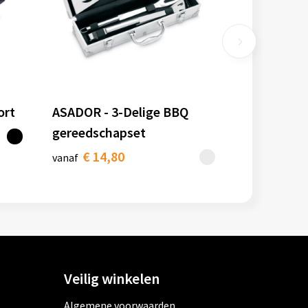
ort
ASADOR - 3-Delige BBQ
gereedschapset
€ 14,80
vanaf
Veilig winkelen
Algemene voorwaarden