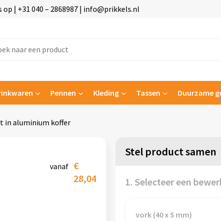
p | +31 040 – 2868987 | info@prikkels.nl
rinkwaren
Pennen
Kleding
Tassen
Duurzame g
t in aluminium koffer
Stel product samen
€
vanaf
28,04
1. Selecteer een bewer
vork (40 x 5 mm)