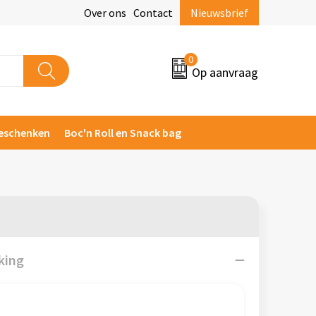
Over ons
Contact
Nieuwsbrief
0
Op aanvraag
eschenken
Boc'n Roll en Snack bag
king