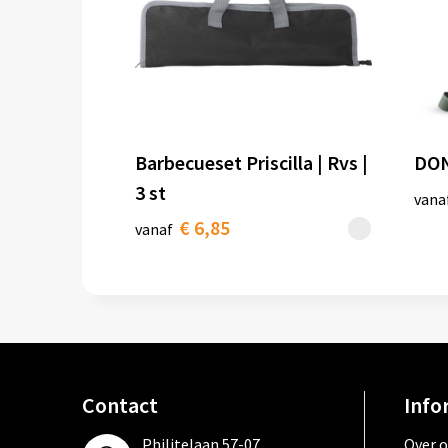
Barbecueset Priscilla | Rvs |
DON
3 st
vana
€ 6,85
vanaf
Contact
Info
Philitelaan 57-07,
Over 