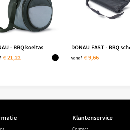
AU - BBQ koeltas
DONAU EAST - BBQ sch
€ 21,22
€ 9,66
f
vanaf
rmatie
Klantenservice
ons
Contact