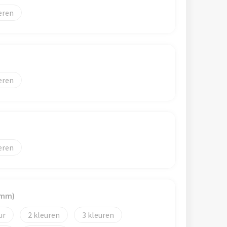
eren
eren
eren
 mm)
2
3