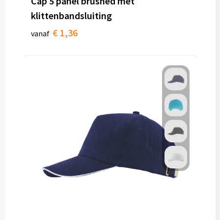
Cap 5 panel brushed met
klittenbandsluiting
€ 1,36
vanaf