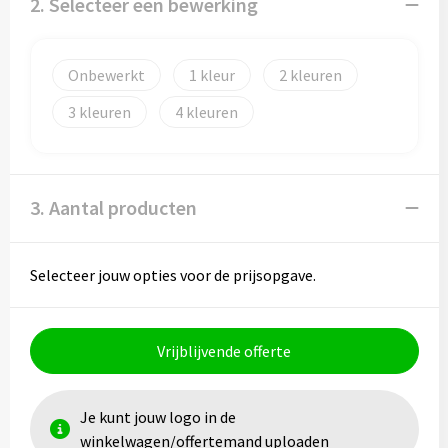
2. Selecteer een bewerking
Papieren tassen
Promotietassen
Onbewerkt
1
2
Reistassen
3
4
Reistassensets
Rugzakken
3. Aantal producten
Schoenentassen
Selecteer jouw opties voor de prijsopgave.
Schoudertassen
Sporttassen
Vrijblijvende offerte
Strandtassen
Je kunt jouw logo in de
winkelwagen/offertemand uploaden
Tablettassen