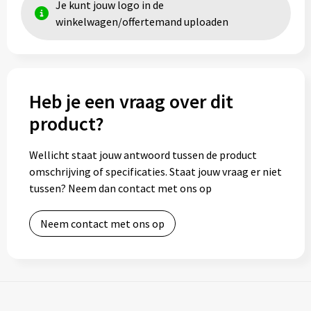
Je kunt jouw logo in de
winkelwagen/offertemand uploaden
Toilettassen
Trolleys
Heb je een vraag over dit
Waterbestendige tassen
product?
Wellicht staat jouw antwoord tussen de product
omschrijving of specificaties. Staat jouw vraag er niet
tussen? Neem dan contact met ons op
Neem contact met ons op