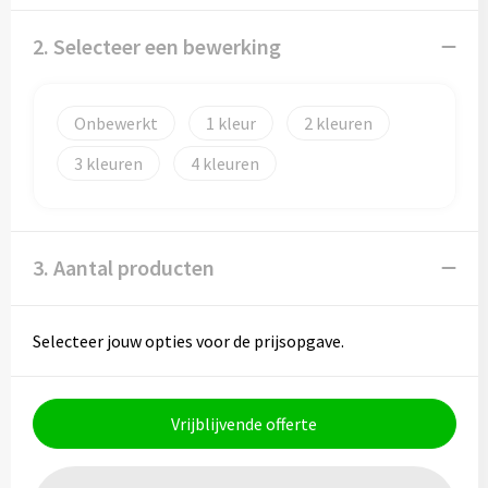
Papieren tassen
2. Selecteer een bewerking
Promotietassen
Reistassen
Onbewerkt
1
2
Reistassensets
3
4
Rugzakken
3. Aantal producten
Schoenentassen
Schoudertassen
Selecteer jouw opties voor de prijsopgave.
Sporttassen
Vrijblijvende offerte
Strandtassen
Tablettassen