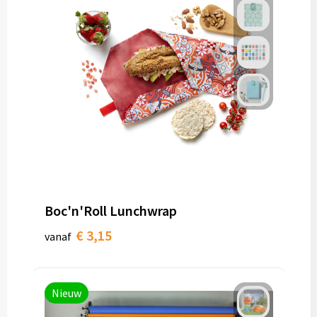
Papieren tassen
Promotietassen
Reistassen
Reistassensets
Rugzakken
Schoenentassen
Boc'n'Roll Lunchwrap
Schoudertassen
€ 3,15
vanaf
Sporttassen
Strandtassen
Nieuw
Tablettassen