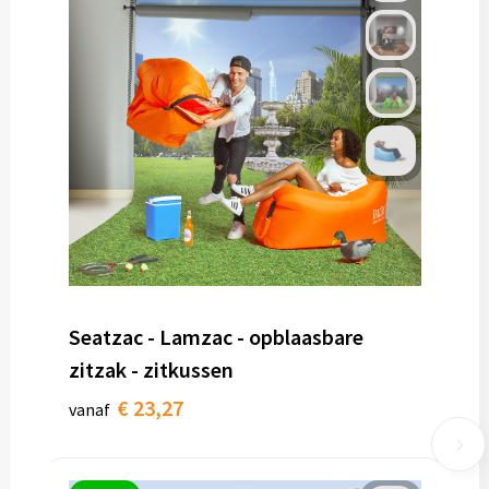
Toilettassen
Trolleys
Waterbestendige tassen
Seatzac - Lamzac - opblaasbare
zitzak - zitkussen
€ 23,27
vanaf